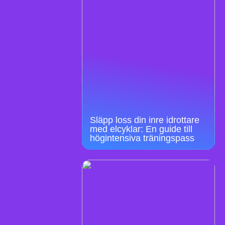
Släpp loss din inre idrottare
med elcyklar: En guide till
högintensiva träningspass