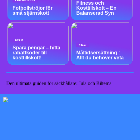
Fitness och
Fotbollströjor för
Kosttillskott – En
små stjärnskott
Balanserad Syn
INFO
KOST
Spara pengar – hitta
rabattkoder till
Måltidsersättning :
kosttillskott!
Allt du behöver veta
Den ultimata guiden för säckhållare: Jula och Biltema