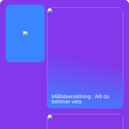
Måltidsersättning : Allt du
behöver veta