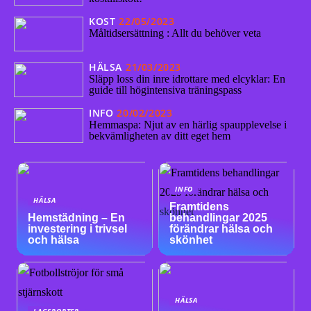
KOST
22/05/2023
Måltidsersättning : Allt du behöver veta
HÄLSA
21/03/2023
Släpp loss din inre idrottare med elcyklar: En
guide till högintensiva träningspass
INFO
20/02/2023
Hemmaspa: Njut av en härlig spaupplevelse i
bekvämligheten av ditt eget hem
INFO
HÄLSA
Framtidens
Hemstädning – En
behandlingar 2025
investering i trivsel
förändrar hälsa och
och hälsa
skönhet
HÄLSA
LAGSPORTER