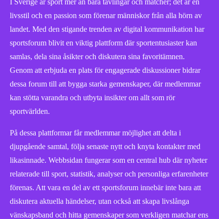
I Sverige är sport mer än bara tävlingar och matcher; det är en
livsstil och en passion som förenar människor från alla hörn av
landet. Med den stigande trenden av digital kommunikation har
sportsforum blivit en viktig plattform där sportentusiaster kan
samlas, dela sina åsikter och diskutera sina favoritämnen.
Genom att erbjuda en plats för engagerade diskussioner bidrar
dessa forum till att bygga starka gemenskaper, där medlemmar
kan stötta varandra och utbyta insikter om allt som rör
sportvärlden.
På dessa plattformar får medlemmar möjlighet att delta i
djupgående samtal, följa senaste nytt och knyta kontakter med
likasinnade. Webbsidan fungerar som en central hub där nyheter
relaterade till sport, statistik, analyser och personliga erfarenheter
förenas. Att vara en del av ett sportsforum innebär inte bara att
diskutera aktuella händelser, utan också att skapa livslånga
vänskapsband och hitta gemenskaper som verkligen matchar ens