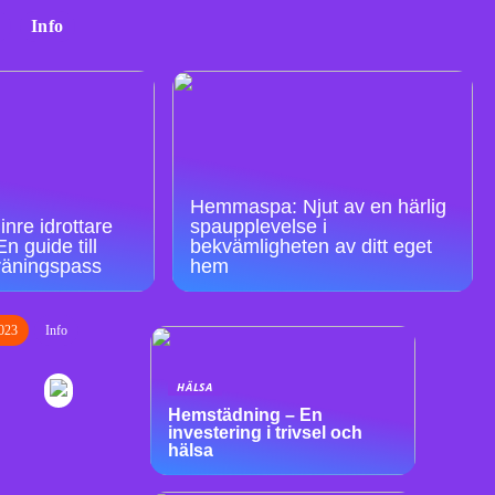
Info
Hemmaspa: Njut av en härlig
inre idrottare
spaupplevelse i
n guide till
bekvämligheten av ditt eget
träningspass
hem
023
Info
HÄLSA
Hemstädning – En
investering i trivsel och
hälsa