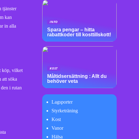
h tjänster
som kan
INFO
r in alla
Spara pengar – hitta
rabattkoder till kosttillskott!
KOST
 köp, vilket
Måltidsersättning : Allt du
m att söka
behöver veta
 den i rutan
Lagsporter
Styrketräning
Kost
Vanor
ästa
Hälsa