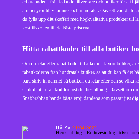
erbjudandena från ledande tillverkare och butiker för att hjä
aminosyror till vitaminer och mineraler. Oavsett vad du leta
du fylla upp ditt skafferi med högkvalitativa produkter till l
kosttillskotten till de bästa priserna.
Hitta rabattkoder till alla butiker 
Om du letar efter rabattkoder till alla dina favoritbutiker, är
rabattkoderna från hundratals butiker, så att du kan få det b
bara skriv in namnet på butiken du letar efter och se vilka ko
snabbt hittar rätt kod för just din beställning. Oavsett om d
Snabbrabbatt har de bästa erbjudandena som passar just dig
HÄLSA
01/04/2025
Hemstädning – En investering i trivsel och