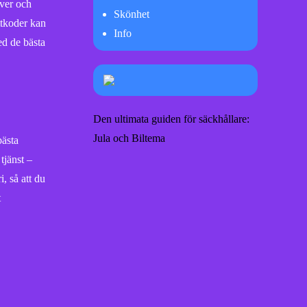
lver och
Skönhet
ttkoder kan
Info
ed de bästa
Den ultimata guiden för säckhållare:
Jula och Biltema
bästa
tjänst –
, så att du
t