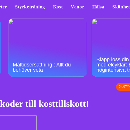
ter
Styrketräning
Kost
Vanor
Hälsa
Skönhet
Släpp loss din 
Måltidsersättning : Allt du
med elcyklar: E
behöver veta
högintensiva 
24/07/2
oder till kosttillskott!