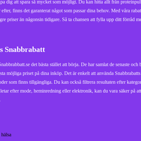
lpa dig att spara så mycket som möjligt. Du kan hitta allt från proteinpu
r efter, finns det garanterat något som passar dina behov. Med våra raba
ägre priser än någonsin tidigare. Så ta chansen att fylla upp ditt förråd m
hos Snabbrabatt
 Snabbrabbatt.se det bästa stället att börja. De har samlat de senaste och 
ästa möjliga priset på dina inköp. Det är enkelt att använda Snabbrabatts 
der som finns tillgängliga. Du kan också filtrera resultaten efter kategori
u letar efter mode, heminredning eller elektronik, kan du vara säker på at
.
 hälsa