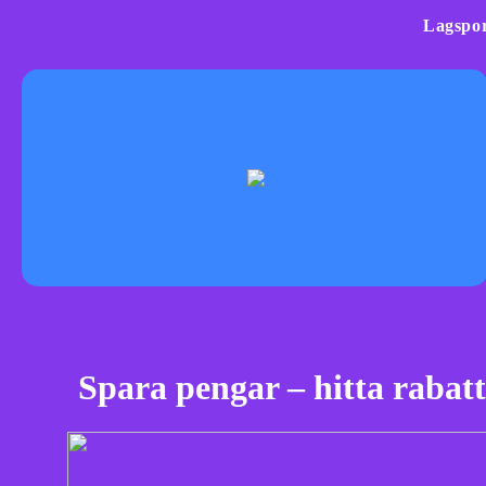
Lagspor
Spara pengar – hitta rabattk