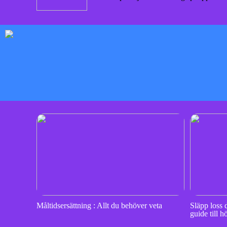
Måltidsersättning : Allt du behöver veta
Släpp loss 
guide till h