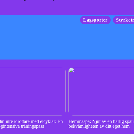
Lagsporter
Styrket
din inre idrottare med elcyklar: En
Hemmaspa: Njut av en härlig spau
ögintensiva träningspass
bekvämligheten av ditt eget hem