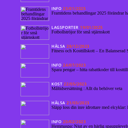
INFO
23/01/2025
Framtidens behandlingar 2025 förändrar h
LAGSPORTER
19/01/2025
Fotbollströjor för små stjärnskott
HÄLSA
28/12/2023
Fitness och Kosttillskott – En Balanserad
INFO
24/07/2023
Spara pengar – hitta rabattkoder till kosttill
KOST
22/05/2023
Måltidsersättning : Allt du behöver veta
HÄLSA
21/03/2023
Släpp loss din inre idrottare med elcyklar:
INFO
20/02/2023
Hemmaspa: Njut av en härlig spaupplevels