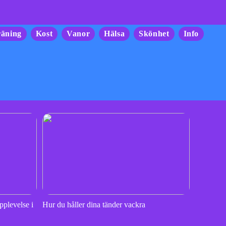
räning
Kost
Vanor
Hälsa
Skönhet
Info
pplevelse i
Hur du håller dina tänder vackra