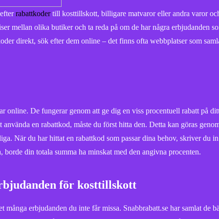
 efter
rabattkoder
till kosttillskott, billigare matvaror eller andra varor oc
 priser mellan olika butiker och ta reda på om de har några erbjudanden 
tkoder direkt, sök efter dem online – det finns ofta webbplatser som samla
ar online. De fungerar genom att ge dig en viss procentuell rabatt på ditt
r att använda en rabattkod, måste du först hitta den. Detta kan göras geno
liga. När du har hittat en rabattkod som passar dina behov, skriver du in
tta, borde din totala summa ha minskat med den angivna procenten.
rbjudanden för kosttillskott
s det många erbjudanden du inte får missa. Snabbrabatt.se har samlat de b