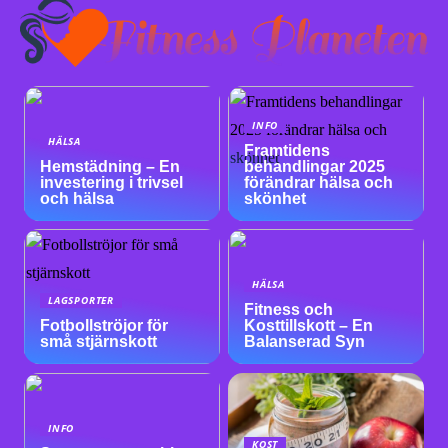
INFO
HÄLSA
Framtidens
Hemstädning – En
behandlingar 2025
investering i trivsel
förändrar hälsa och
och hälsa
skönhet
HÄLSA
LAGSPORTER
Fitness och
Fotbollströjor för
Kosttillskott – En
små stjärnskott
Balanserad Syn
INFO
KOST