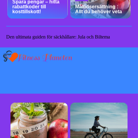
Spara pengar – hitta
rabattkoder till
Måltidsersättning :
kosttillskott!
Allt du behöver veta
Den ultimata guiden för säckhållare: Jula och Biltema