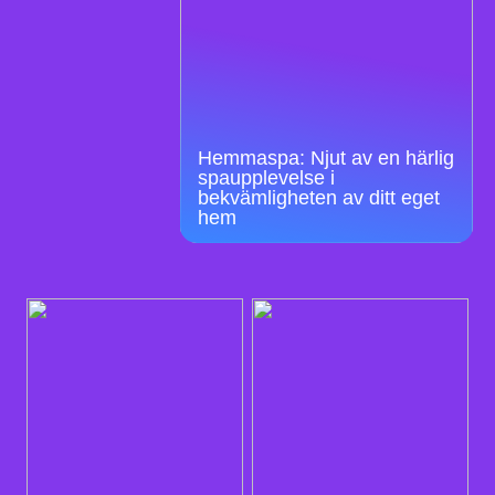
Hemmaspa: Njut av en härlig
spaupplevelse i
bekvämligheten av ditt eget
hem