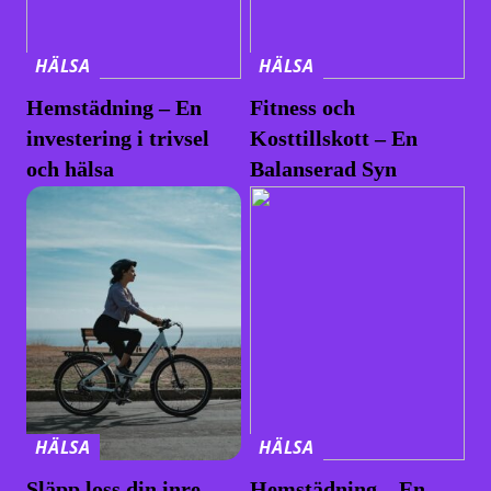
HÄLSA
HÄLSA
Hemstädning – En
Fitness och
investering i trivsel
Kosttillskott – En
och hälsa
Balanserad Syn
HÄLSA
HÄLSA
Släpp loss din inre
Hemstädning – En