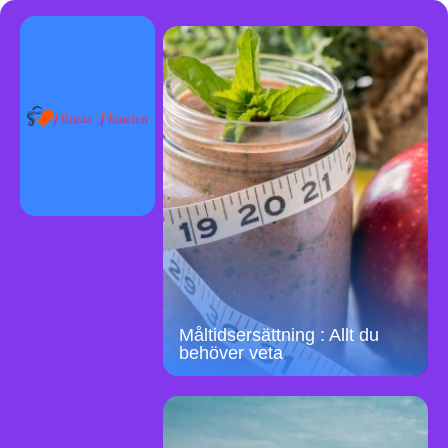
Måltidsersättning : Allt du
behöver veta