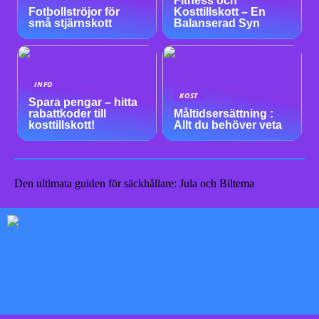
Fitness och
Fotbollströjor för
Kosttillskott – En
små stjärnskott
Balanserad Syn
INFO
KOST
Spara pengar – hitta
rabattkoder till
Måltidsersättning :
kosttillskott!
Allt du behöver veta
Den ultimata guiden för säckhållare: Jula och Biltema