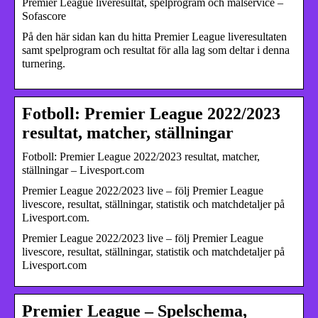
Premier League liveresultat, spelprogram och målservice –
Sofascore
På den här sidan kan du hitta Premier League liveresultaten
samt spelprogram och resultat för alla lag som deltar i denna
turnering.
Fotboll: Premier League 2022/2023
resultat, matcher, ställningar
Fotboll: Premier League 2022/2023 resultat, matcher,
ställningar – Livesport.com
Premier League 2022/2023 live – följ Premier League
livescore, resultat, ställningar, statistik och matchdetaljer på
Livesport.com.
Premier League 2022/2023 live – följ Premier League
livescore, resultat, ställningar, statistik och matchdetaljer på
Livesport.com
Premier League – Spelschema,