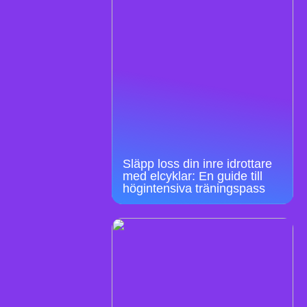
Släpp loss din inre idrottare
med elcyklar: En guide till
högintensiva träningspass