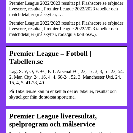
Premier League 2022/2023 resultat på Flashscore.se erbjuder
livescore, resultat, Premier League 2022/2023 tabeller och
matchdetaljer (målskyttar, …
Premier League 2022/2023 resultat på Flashscore.se erbjuder
livescore, resultat, Premier League 2022/2023 tabeller och
matchdetaljer (målskyttar, röda/gula kort osv..).
Premier League – Fotboll |
Tabellen.se
Lag, S, V, O, F, +/-, P. 1, Arsenal FC, 23, 17, 3, 3, 51-23, 54.
2, Man City, 24, 16, 4, 4, 60-24, 52. 3, Manchester Utd, 24,
15, 4, 5, 41-28, 49.
På Tabellen.se kan ni enkelt ta del av tabeller, resultat och
skytteligor från de största sporterna.
Premier League liveresultat,
spelprogram och målservice