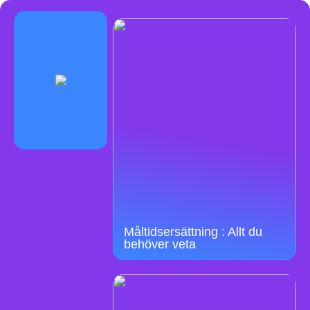
Måltidsersättning : Allt du
behöver veta