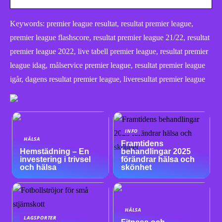
Keywords: premier league resultat, resultat premier league,
premier league flashscore, resultat premier league 21/22, resultat
premier league 2022, live tabell premier league, resultat premier
league idag, målservice premier league, resultat premier league
igår, dagens resultat premier league, liveresultat premier league
INFO
HÄLSA
Framtidens
Hemstädning – En
behandlingar 2025
investering i trivsel
förändrar hälsa och
och hälsa
skönhet
HÄLSA
LAGSPORTER