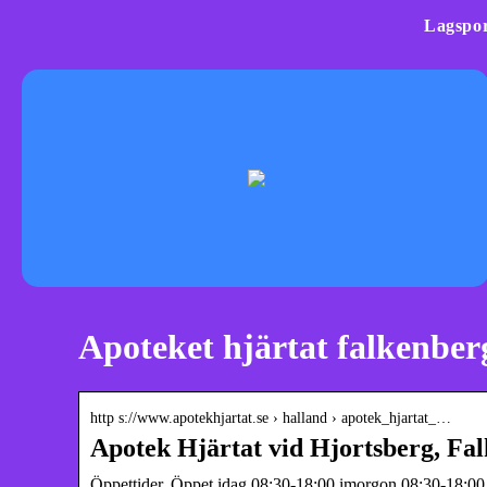
Lagspor
Apoteket hjärtat falkenber
http s://www.apotekhjartat.se › halland › apotek_hjartat_…
Apotek Hjärtat vid Hjortsberg, Fa
Öppettider. Öppet idag 08:30-18:00 imorgon 08:30-18:00