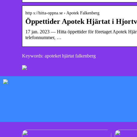
http s://hitta-oppna.se › Apotek Falkenberg
Öppettider Apotek Hjärtat i Hjortv
17 jan. 2023 — Hitta öppettider för företaget Apotek Hjär
telefonnummer, …
Keywords: apoteket hjärtat falkenberg