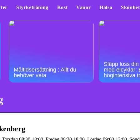
ter
Styrketräning
Kost
Vanor
Hälsa
Skönhet
Släpp loss din 
Måltidsersättning : Allt du
med elcyklar: E
behöver veta
högintensiva 
g
lkenberg
. Torsdag 08:30-18:00. Fredag 08:30-18:00. Lördag 09:00-13:00. Sönd