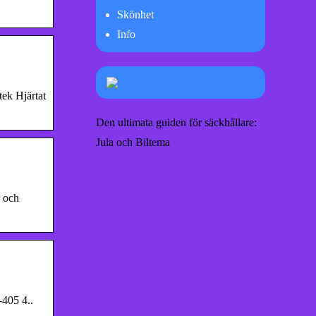
Skönhet
Info
tek Hjärtat
Den ultimata guiden för säckhållare:
Jula och Biltema
r och
-405 4..