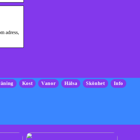
om adress,
räning
Kost
Vanor
Hälsa
Skönhet
Info