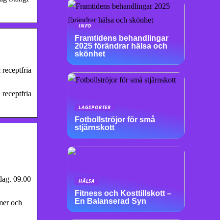
INFO
Framtidens behandlingar
2025 förändrar hälsa och
skönhet
 receptfria
 receptfria
LAGSPORTER
Fotbollströjor för små
stjärnskott
rdag. 09.00
HÄLSA
Fitness och Kosttillskott –
En Balanserad Syn
mmer och