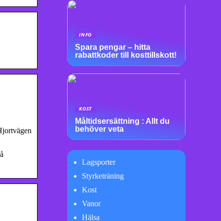
INFO
Spara pengar – hitta
rabattkoder till kosttillskott!
KOST
Måltidsersättning : Allt du
behöver veta
 Hjortvägen
på
Lagsporter
Styrketräning
Kost
Vanor
Hälsa