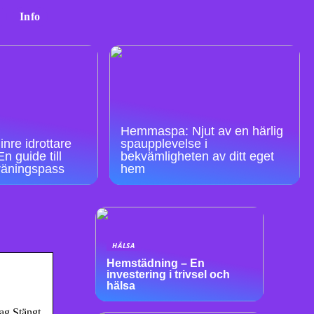
Info
Hemmaspa: Njut av en härlig
inre idrottare
spaupplevelse i
n guide till
bekvämligheten av ditt eget
träningspass
hem
HÄLSA
Hemstädning – En
investering i trivsel och
hälsa
ag Stängt