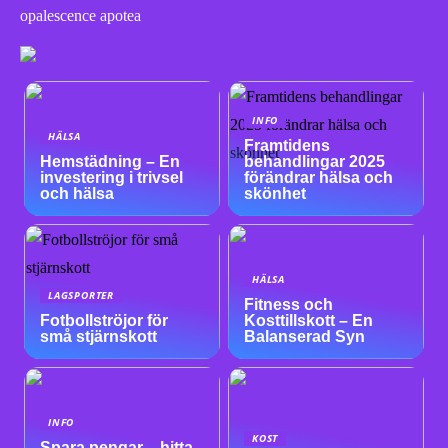
opalescence apotea
INFO
HÄLSA
Framtidens
Hemstädning – En
behandlingar 2025
investering i trivsel
förändrar hälsa och
och hälsa
skönhet
HÄLSA
LAGSPORTER
Fitness och
Fotbollströjor för
Kosttillskott – En
små stjärnskott
Balanserad Syn
INFO
KOST
Spara pengar – hitta