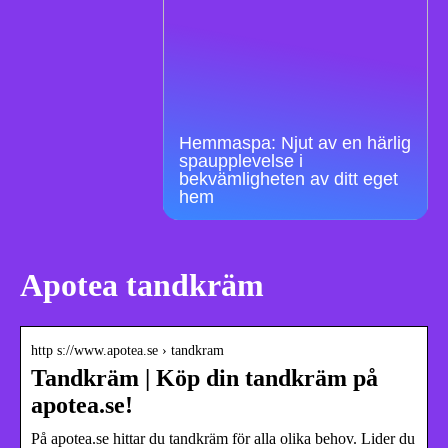
Hemmaspa: Njut av en härlig
spaupplevelse i
bekvämligheten av ditt eget
hem
Apotea tandkräm
http s://www.apotea.se › tandkram
Tandkräm | Köp din tandkräm på
apotea.se!
På apotea.se hittar du tandkräm för alla olika behov. Lider du