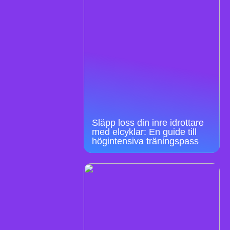
Släpp loss din inre idrottare
med elcyklar: En guide till
högintensiva träningspass