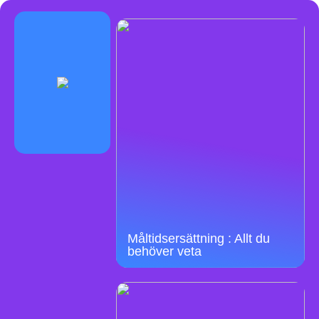
Måltidsersättning : Allt du
behöver veta