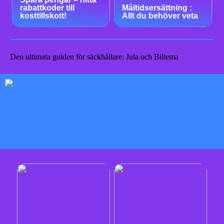
rabattkoder till
Måltidsersättning :
kosttillskott!
Allt du behöver veta
Den ultimata guiden för säckhållare: Jula och Biltema